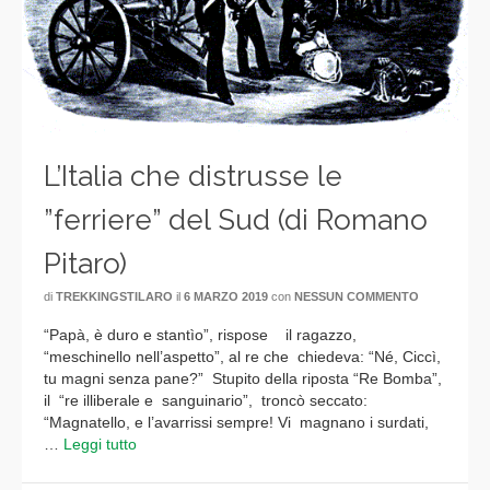
L’Italia che distrusse le
”ferriere” del Sud (di Romano
Pitaro)
di
TREKKINGSTILARO
il
6 MARZO 2019
con
NESSUN COMMENTO
“Papà, è duro e stantìo”, rispose il ragazzo,
“meschinello nell’aspetto”, al re che chiedeva: “Né, Ciccì,
tu magni senza pane?” Stupito della riposta “Re Bomba”,
il “re illiberale e sanguinario”, troncò seccato:
“Magnatello, e l’avarrissi sempre! Vi magnano i surdati,
…
Leggi tutto