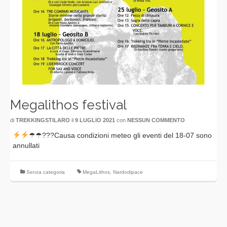
Megalithos festival
di
TREKKINGSTILARO
il
9 LUGLIO 2021
con
NESSUN COMMENTO
☂☂???Causa condizioni meteo gli eventi del 18-07 sono
annullati
Senza categoria
MegaLithos
,
Nardodipace