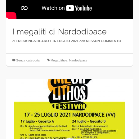
I megaliti di Nardodipace
di
TREKKINGSTILARO
il
16 LUGLIO 2021
con
NESSUN COMMENTO
Senza categoria
MegaLithos
,
Nardodipace